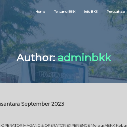
Home
Tentang BKK
Info BKK
Perusahaan
Author:
adminbkk
santara September 2023
ang OPERATOR MAGANG & OPERATOR EXPERIENCE Melalui ABKK Keb