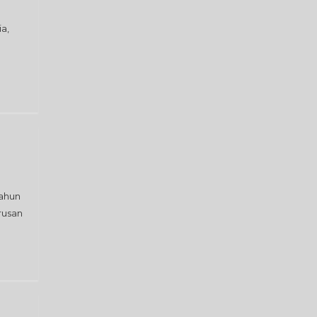
a,
ahun
urusan