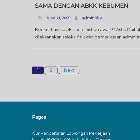
SAMA DENGAN ABKK KEBUMEN
June 21, 2021
adminbkk
Berikut hasil seleksi administrasi awal PT Astra D
dilaksanakan seleksi fisik dan pemeriksaan administ
1
2
Next
Pages
Alur Pendaftaran Lowongan Pekerjaan
Melalui BKK SMK Bunda Satria Wangon