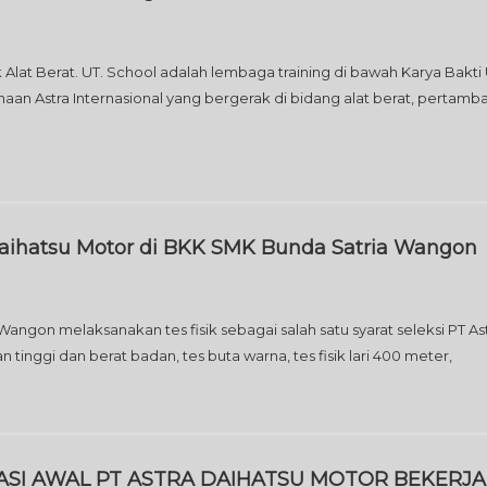
at Berat. UT. School adalah lembaga training di bawah Karya Bakti
ahaan Astra Internasional yang bergerak di bidang alat berat, pertamb
a Daihatsu Motor di BKK SMK Bunda Satria Wangon
 Wangon melaksanakan tes fisik sebagai salah satu syarat seleksi PT As
tinggi dan berat badan, tes buta warna, tes fisik lari 400 meter,
SI AWAL PT ASTRA DAIHATSU MOTOR BEKERJA