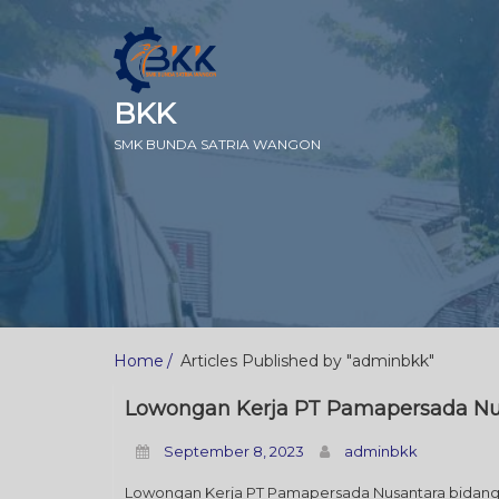
BKK
SMK BUNDA SATRIA WANGON
Home
Articles Published by "adminbkk"
Lowongan Kerja PT Pamapersada Nu
September 8, 2023
adminbkk
Lowongan Kerja PT Pamapersada Nusantara bid